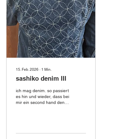
mit wer ich gemeinsam viel
zum thema texturen
ausprobiert habe. und
eines abends waren da als
idee diese winzigen
quiltchen - angenehm...
15. Feb. 2026
∙
1
Min.
sashiko denim III
ich mag denim. so passiert
es hin und wieder, dass bei
mir ein second hand denim
teil landet, das mir dann
doch nicht passt. ich habe
angefangen, diese stücke
mit sashiko stickerei zu
individualisieren. so
entsteht eine grade so