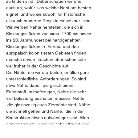
zu finden sind.  Dabei schauen wir uns 
auch an, wofür sich welche Naht am besten 
eignet  und wo sie sowohl für historische 
als auch moderne Projekte einsetzbar  sind.
Wir werden Nähte herstellen, die sich in 
Kleidungsstücken von circa  1700 bis hinein 
ins 20. Jahrhundert bei handgenähten 
Kleidungsstücken in  Europa und den 
europäisch kolonisierten Gebieten finden; 
manche davon  tauchen aber schon sehr 
viel früher in der Geschichte auf.
Die Nähte, die wir erarbeiten, erfüllen ganz 
unterschiedliche  Anforderungen. So sind 
etwa Nähte dabei, die gleich einen 
Futterstoff  mitbefestigen, Nähte die sehr 
viel Belastung aushalten müssen, Nähte, 
 die gleichzeitig auch Ziernähte sind, Nähte 
die schnell gehen und Nähte,  die in der 
Konstruktion etwas aufwändiger sind. Allen 
gemeinsam ist,  dass sie sehr effizient sind 
und so das Handnähen von Kleidung in 
 relativ kurzer…