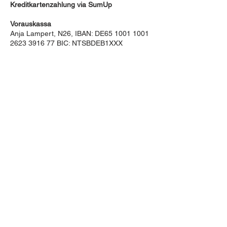
Kreditkartenzahlung via SumUp
Vorauskassa
Anja Lampert, N26, IBAN: DE65
1001 1001
2623 3916
77 BIC: NTSBDEB1XXX
BE IN
TOUCH
FAQ
AGB
Zahlung & Versand
Widerrufsbelehrung
Vertrag widerrufen
Impressum
Datenschutzerklärung