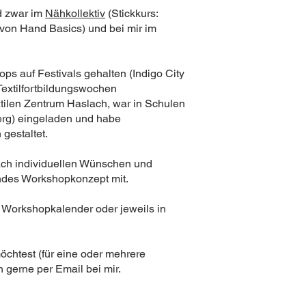
d zwar im
Nähkollektiv
(Stickkurs:
 von Hand Basics) und bei mir im
ps auf Festivals gehalten (
Indigo City
extilfortbildungswochen
extilen Zentrum Haslach, war in Schulen
erg
) eingeladen und habe
 gestaltet.
nach individuellen Wünschen und
endes Workshopkonzept mit.
 Workshopkalender oder jeweils in
chtest (für eine oder mehrere
ch gerne
per Email
bei mir.