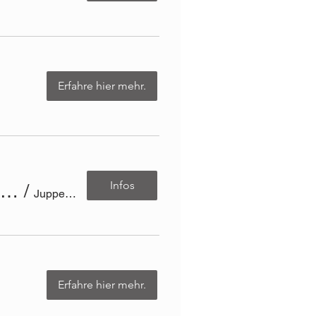
Erfahre hier mehr.
Infos
Sashiko - eine japanische Sticktechnik / Juppenwerkstatt Riefensberg
/
Juppenwerkstatt Riefensberg
Erfahre hier mehr.