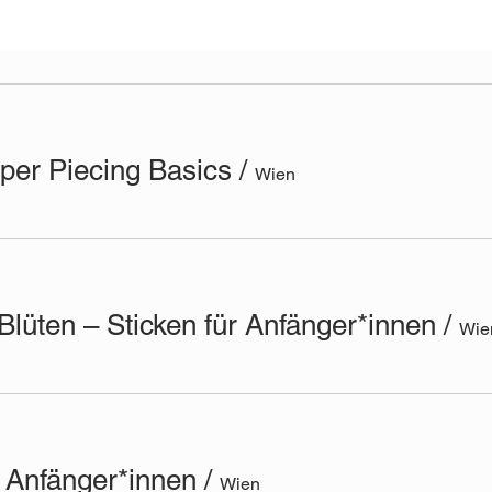
per Piecing Basics
/
Wien
lüten – Sticken für Anfänger*innen
/
Wie
r Anfänger*innen
/
Wien