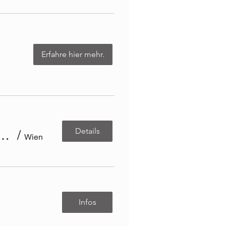
Erfahre hier mehr.
Details
e japanische Sticktechnik - AUSGEBUCHT
/
Wien
Infos