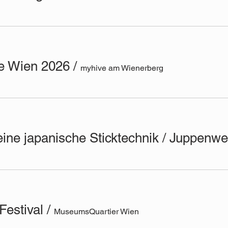
e Wien 2026
/
myhive am Wienerberg
 Festival
/
MuseumsQuartier Wien