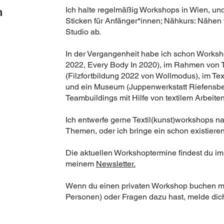
Ich halte regelmäßig Workshops in Wien, un
n
Sticken für Anfänger*innen; Nähkurs: Nähen
Studio ab.
In der Vergangenheit habe ich schon Worksho
2022
,
Every Body In 2020
), im Rahmen von T
(
Filzfortbildung 2022 von Wollmodus
), im T
und ein Museum (
Juppenwerkstatt Riefensb
Teambuildings mit Hilfe von textilem Arbeiten
Ich entwerfe gerne Textil(kunst)workshops 
Themen, oder ich bringe ein schon existier
Die aktuellen Workshoptermine findest du im
meinem
Newsletter.
Wenn du einen privaten Workshop buchen mö
Personen) oder Fragen dazu hast, melde di