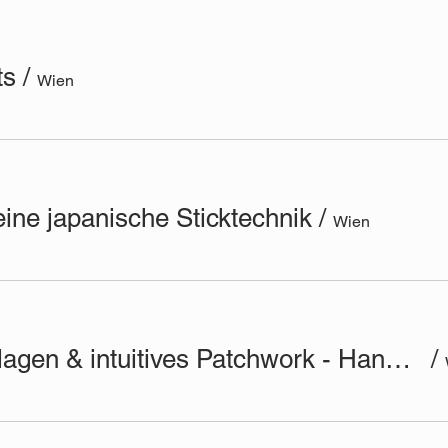
ts
/
Wien
eine japanische Sticktechnik
/
Wien
Textile Collagen & intuitives Patchwork - Handnähen mit Intuition und Kreativität
/