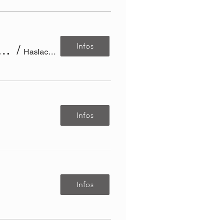
Infos
e für moderne Projekte: Taschen und Beutel / Textiles Zentrum Haslach
/
Haslach an der Mühl
Infos
Infos