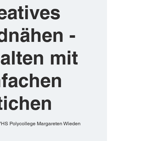
eatives
dnähen -
alten mit
nfachen
tichen
VHS Polycollege Margareten Wieden