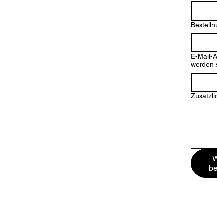
Bestell
E-Mail-A
werden s
Zusätzli
W
be