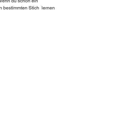
 Wenn du schon ein 
 bestimmten Stich  lernen 
AGB
Zahlung & Versand
Widerrufsbelehrung
Vertrag widerrufen
Impressum