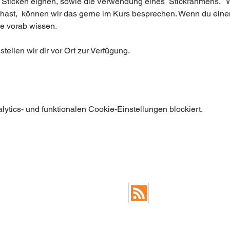
um Sticken eignen, sowie die Verwendung eines  Stickrahmens.  
 hast,  können wir das gerne im Kurs besprechen. Wenn du einen
 vorab wissen.    
stellen wir dir vor Ort zur Verfügung.
tics- und funktionalen Cookie-Einstellungen blockiert.
FAQ
RSS Feed Blog