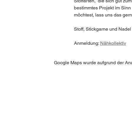
Stoffarten,  die sich gut z
bestimmtes Projekt im Sinn
möchtest, lass uns das gerne
Stoff, Stickgarne und Nadel 
Anmeldung: 
Nähkollektiv
Google Maps wurde aufgrund der Analy
BE IN
TOUCH