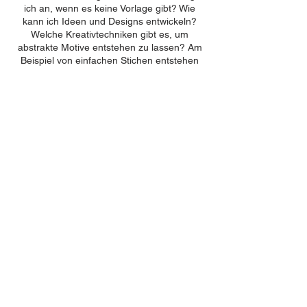
ich an, wenn es keine Vorlage gibt? Wie
kann ich Ideen und Designs entwickeln?
Welche Kreativtechniken gibt es, um
abstrakte Motive entstehen zu lassen? Am
Beispiel von einfachen Stichen entstehen
mit Hilfe von Linien und Kurven individuelle
Stücke.
Es geht um sehr freies, intuitives Arbeiten
mit Nadeln und Faden abseits von Vorgaben
und Regeln und das experimentieren mit
Materialien und Flow.
BE IN
Im Workshopbeitrag sind die Kosten für den
TOUCH
Stickgrund, auf dem du stickst und den du
dann mitnimmst, enthalten, sowie die
Benützung von Stickrahmen, Nadeln und
FAQ
Garnen.
AGB
Der Workshop ist für Anfänger*innen und
Zahlung & Versand
fortgeschrittene Sticker*innen geeignet.
Widerrufsbelehrung
Vertrag widerrufen
Impressum