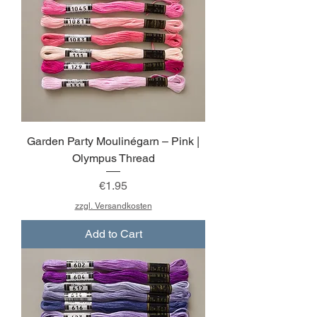
Garden Party Moulinégarn – Pink |
Olympus Thread
Price
€1.95
zzgl. Versandkosten
Add to Cart