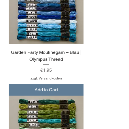
Garden Party Moulinégarn – Blau |
Olympus Thread
Price
€1.95
zzgl. Versandkosten
Add to Cart