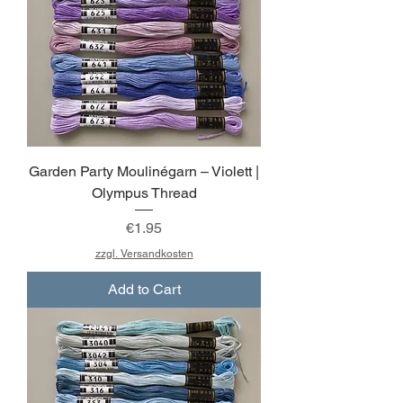
Garden Party Moulinégarn – Violett |
Olympus Thread
Price
€1.95
zzgl. Versandkosten
Add to Cart