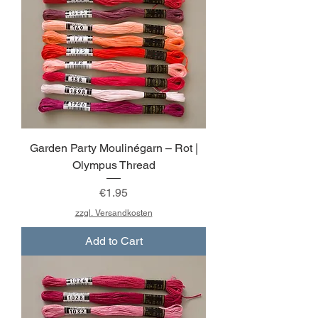
Garden Party Moulinégarn – Rot |
Olympus Thread
Price
€1.95
zzgl. Versandkosten
Add to Cart