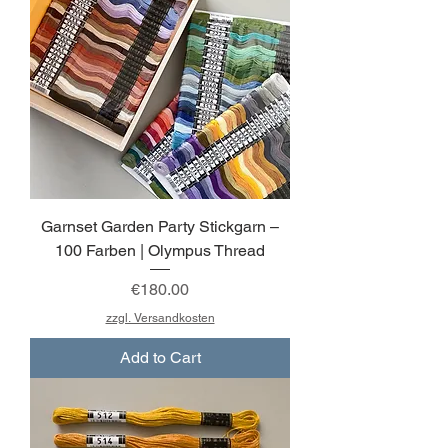
Garnset Garden Party Stickgarn –
100 Farben | Olympus Thread
Price
€180.00
zzgl. Versandkosten
Add to Cart