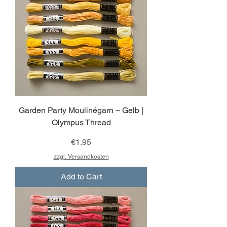
Garden Party Moulinégarn – Gelb |
Olympus Thread
Price
€1.95
zzgl. Versandkosten
Add to Cart