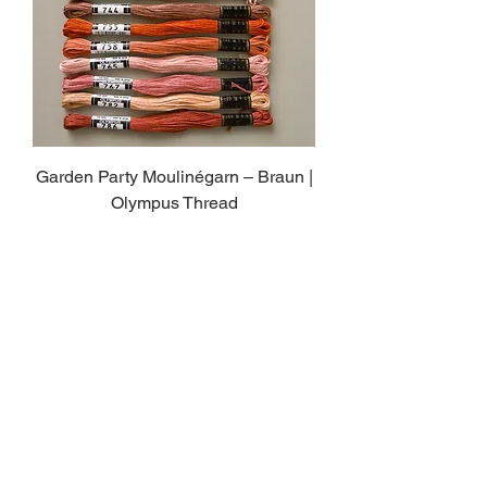
Garden Party Moulinégarn – Braun |
Olympus Thread
Price
€1.95
zzgl. Versandkosten
Add to Cart