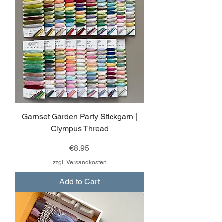
Garnset Garden Party Stickgarn |
Olympus Thread
Price
€8.95
zzgl. Versandkosten
Add to Cart