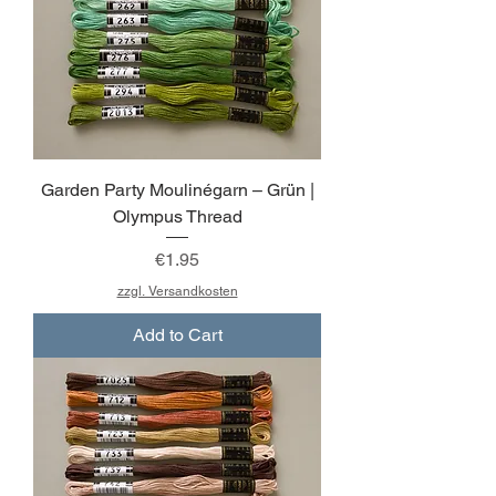
Garden Party Moulinégarn – Grün |
Olympus Thread
Price
€1.95
zzgl. Versandkosten
Add to Cart