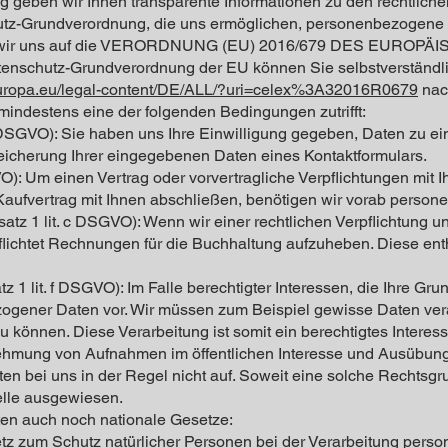
g geben wir Ihnen transparente Informationen zu den rechtliche
tz-Grundverordnung, die uns ermöglichen, personenbezogene D
ehen wir uns auf die VERORDNUNG (EU) 2016/679 DES EU
tenschutz-Grundverordnung der EU können Sie selbstverständl
.europa.eu/legal-content/DE/ALL/?uri=celex%3A32016R0679
nac
mindestens eine der folgenden Bedingungen zutrifft:
. a DSGVO): Sie haben uns Ihre Einwilligung gegeben, Daten zu
peicherung Ihrer eingegebenen Daten eines Kontaktformulars.
VO): Um einen Vertrag oder vorvertragliche Verpflichtungen mit Ih
Kaufvertrag mit Ihnen abschließen, benötigen wir vorab person
satz 1 lit. c DSGVO): Wenn wir einer rechtlichen Verpflichtung un
pflichtet Rechnungen für die Buchhaltung aufzuheben. Diese ent
tz 1 lit. f DSGVO): Im Falle berechtigter Interessen, die Ihre Gr
zogener Daten vor. Wir müssen zum Beispiel gewisse Daten ver
 zu können. Diese Verarbeitung ist somit ein berechtigtes Interess
hmung von Aufnahmen im öffentlichen Interesse und Ausübung 
ten bei uns in der Regel nicht auf. Soweit eine solche Rechtsgr
elle ausgewiesen.
ten auch noch nationale Gesetze:
setz zum Schutz natürlicher Personen bei der Verarbeitung per