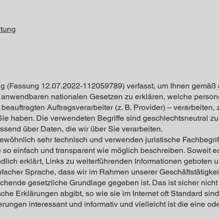
itung
ng (Fassung 12.07.2022-112059789) verfasst, um Ihnen gemäß
anwendbaren nationalen Gesetzen zu erklären, welche person
beauftragten Auftragsverarbeiter (z. B. Provider) – verarbeiten,
ie haben. Die verwendeten Begriffe sind geschlechtsneutral zu
ssend über Daten, die wir über Sie verarbeiten.
ewöhnlich sehr technisch und verwenden juristische Fachbegrif
so einfach und transparent wie möglich beschreiben. Soweit es 
dlich erklärt, Links zu weiterführenden Informationen geboten 
einfacher Sprache, dass wir im Rahmen unserer Geschäftstätig
chende gesetzliche Grundlage gegeben ist. Das ist sicher nich
sche Erklärungen abgibt, so wie sie im Internet oft Standard si
erungen interessant und informativ und vielleicht ist die eine od