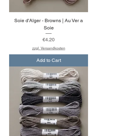
Soie d'Alger - Browns | Au Ver a
Soie
Price
€4.20
zzgl. Versandkosten
Add to Cart