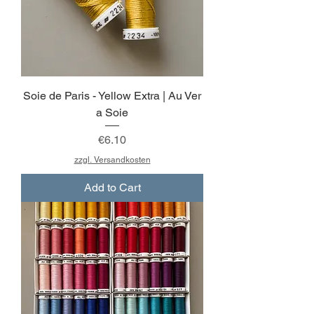
Soie de Paris - Yellow Extra | Au Ver
a Soie
Price
€6.10
zzgl. Versandkosten
Add to Cart