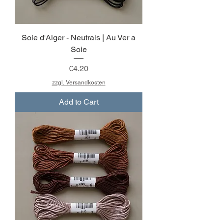
Soie d'Alger - Neutrals | Au Ver a
Soie
Price
€4.20
zzgl. Versandkosten
Add to Cart