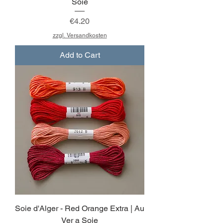
Soie
Price
€4.20
zzgl. Versandkosten
Add to Cart
Soie d'Alger - Red Orange Extra | Au
Ver a Soie