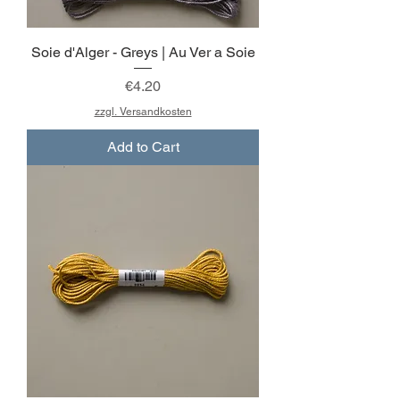
Soie d'Alger - Greys | Au Ver a Soie
Price
€4.20
zzgl. Versandkosten
Add to Cart