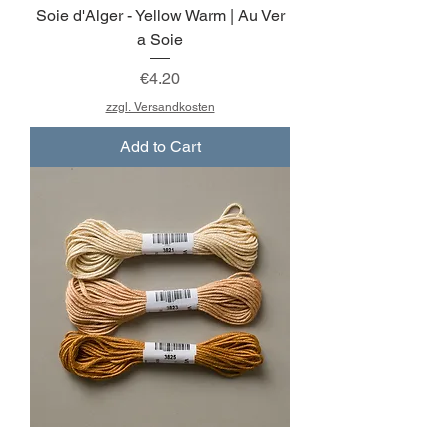
Soie d'Alger - Yellow Warm | Au Ver
a Soie
Price
€4.20
zzgl. Versandkosten
Add to Cart