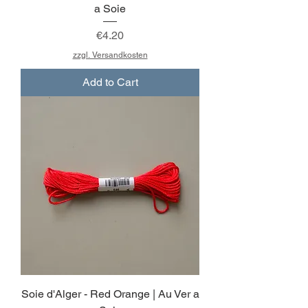
a Soie
Price
€4.20
zzgl. Versandkosten
Add to Cart
Soie d'Alger - Red Orange | Au Ver a