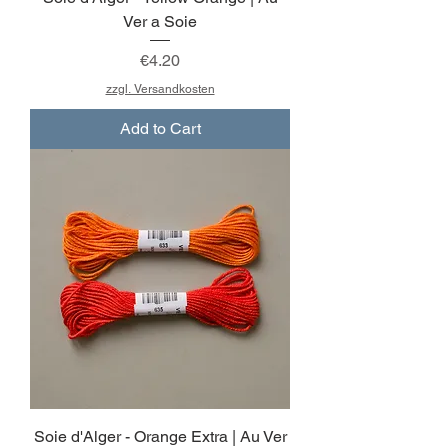
Ver a Soie
Price
€4.20
zzgl. Versandkosten
Add to Cart
Soie d'Alger - Orange Extra | Au Ver