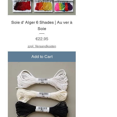
Soie d' Alger 6 Shades | Au ver à
Soie
Price
€22.95
zzgl. Versandkosten
Add to Cart