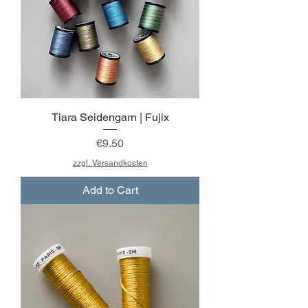
Tiara Seidengarn | Fujix
Price
€9.50
zzgl. Versandkosten
Add to Cart