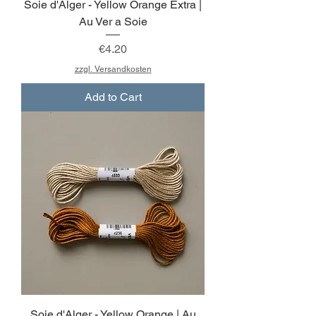
Soie d'Alger - Yellow Orange Extra |
Au Ver a Soie
Price
€4.20
zzgl. Versandkosten
Add to Cart
Soie d'Alger - Yellow Orange | Au