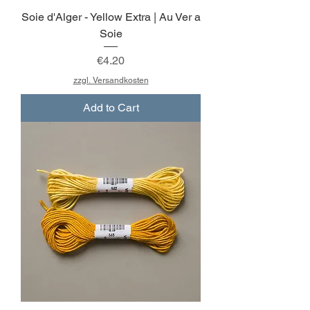
Soie d'Alger - Yellow Extra | Au Ver a
Soie
Price
€4.20
zzgl. Versandkosten
Add to Cart