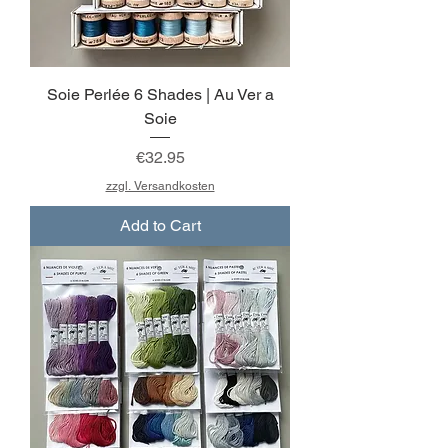
Soie Perlée 6 Shades | Au Ver a
Soie
Price
€32.95
zzgl. Versandkosten
Add to Cart