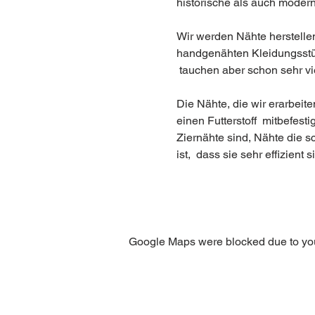
historische als auch modern
Wir werden Nähte herstellen,
handgenähten Kleidungsstüc
 tauchen aber schon sehr vie
Die Nähte, die wir erarbeite
einen Futterstoff  mitbefest
Ziernähte sind, Nähte die s
ist,  dass sie sehr effizien
Google Maps were blocked due to your