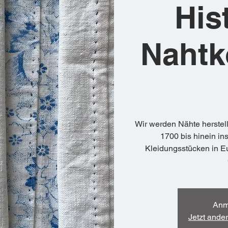
His
Nahtk
Wir werden Nähte herstell
1700 bis hinein in
Kleidungsstücken in E
Anm
Jetzt ande