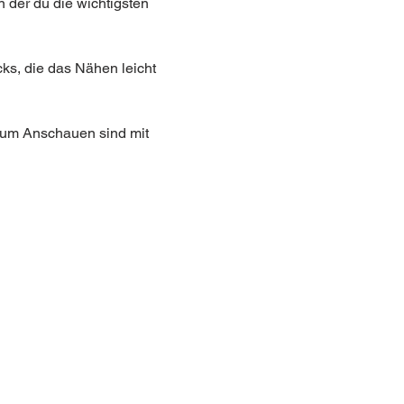
der du die wichtigsten 
ks, die das Nähen leicht 
 zum Anschauen sind mit 
AGB
Zahlung & Versand
Widerrufsbelehrung