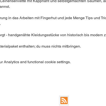
 Leinenserviette mit Kappnaht und selbstgemachten Säumen, an 
nst.    

hrung in das Arbeiten mit Fingerhut und jede Menge Tips und Tric
 

sorgt - handgenähte Kleidungsstücke von historisch bis modern
terialpaket enthalten; du muss nichts mitbringen.
 Analytics and functional cookie settings.
FAQ
RSS Feed Blog