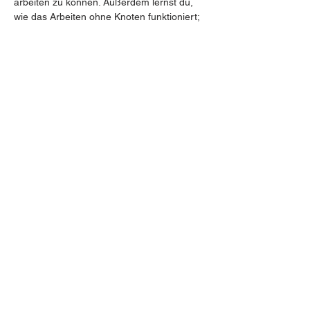
arbeiten zu können. Außerdem lernst du, 
wie das Arbeiten ohne Knoten funktioniert; 
so kannst du Arbeiten machen, die keine 
"linke" Seite haben. Wir besprechen auch, 
welche…
Show More
BE IN
TOUCH
FAQ
AGB
Zahlung & Versand
Widerrufsbelehrung