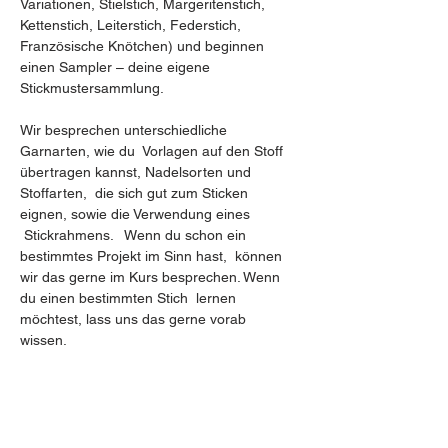
Variationen, Stielstich, Margeritenstich, 
Kettenstich, Leiterstich, Federstich, 
Französische Knötchen) und beginnen 
einen Sampler – deine eigene 
Stickmustersammlung.   
Wir besprechen unterschiedliche 
Garnarten, wie du  Vorlagen auf den Stoff 
übertragen kannst, Nadelsorten und 
Stoffarten,  die sich gut zum Sticken 
eignen, sowie die Verwendung eines 
 Stickrahmens.   Wenn du schon ein 
bestimmtes Projekt im Sinn hast,  können 
wir das gerne im Kurs besprechen. Wenn 
du einen bestimmten Stich  lernen 
möchtest, lass uns das gerne vorab 
wissen.    
Stoff, Stickgarne und Nadel stellen wir dir 
vor Ort zur Verfügung.