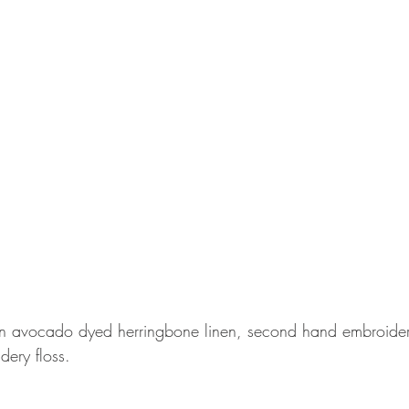
on avocado dyed herringbone linen, second hand embroidery
ery floss.  