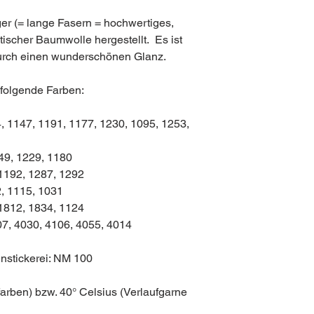
er (= lange Fasern = hochwertiges,
ischer Baumwolle hergestellt. Es ist
urch einen wunderschönen Glanz.
 folgende Farben:
, 1147, 1191, 1177, 1230, 1095, 1253,
149, 1229, 1180
1192, 1287, 1292
2, 1115, 1031
1812, 1834, 1124
007, 4030, 4106, 4055, 4014
nstickerei: NM 100
arben) bzw. 40° Celsius (Verlaufgarne