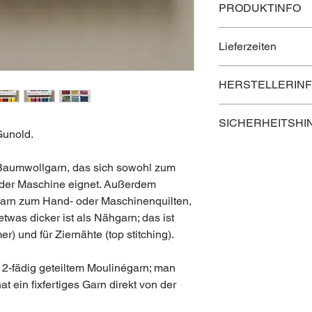
PRODUKTINFO
Länge: 46 m
Lieferzeiten
Grundpreis: 0,025 € /
er Sets)
Lieferzeit innerhalb Ö
Nm 30/2; dtex 330/2
HERSTELLERIN
Lieferzeit nach Deuts
Material: 100 % Bau
Lieferzeit in die rest
Oeko-Tex Standard 10
Kontaktinformation 
vegan
SICHERHEITSHI
Gunold.
Hergestellt in Deutsch
Postanschrift:
Außerhalb der Reich
Gunold GmbH
n Baumwollgarn, das sich sowohl zum
Obernburger Strasse
 der Maschine eignet. Außerdem
63811 Stockstadt am
Deutschland
 Garn zum Hand- oder Maschinenquilten,
was dicker ist als Nähgarn; das ist
Elektronische Adress
 und für Ziernähte (top stitching).
Website: https://guno
 2-fädig geteiltem Moulinégarn; man
at ein fixfertiges Garn direkt von der