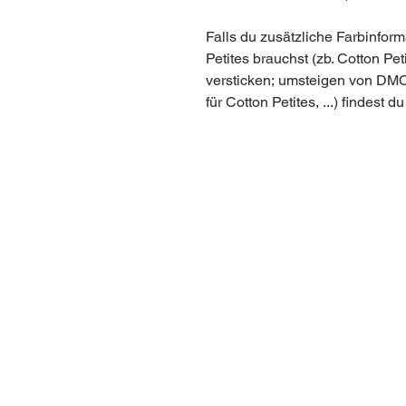
Falls du zusätzliche Farbinfor
Petites brauchst (zb. Cotton 
versticken; umsteigen von DMC
für Cotton Petites, ...) findest d
BE IN
TOUCH
@anjarlampert
post@anjalampert.com
1060 Wien