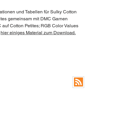
mationen und Tabellen für Sulky Cotton
Petites gemeinsam mit DMC Garnen
 auf Cotton Petites; RGB Color Values
u
hier einiges Material zum Download.
FAQ
RSS Feed Blog
© 2026 by Anja Lampert