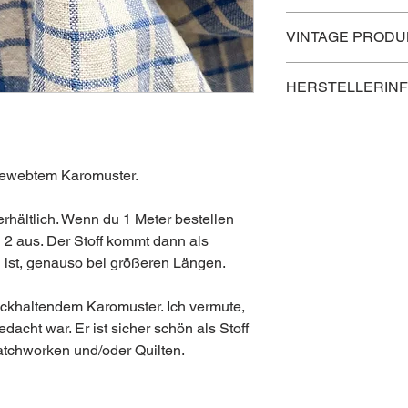
Breite: 115 cm
Lieferzeit innerhalb Ö
Material: 100 % Bau
VINTAGE PRODU
Lieferzeit nach Deuts
Vintage Produkt
Lieferzeit in die rest
Ich überprüfe Vintage
HERSTELLERIN
Vollständigkeit und F
nur, wenn sie in Ord
Vintage Produkt – d
vorkommen, dass ich
13.12.2024 rechtmäß
Schäden übersehe.
unterliegt daher nic
Vintage Stoffe wasche
gewebtem Karomuster.
kann ich sichergehen
Lagerspuren mehr zu
 erhältlich. Wenn du 1 Meter bestellen
so genau beurteilen, 
 2 aus. Der Stoff kommt dann als
gutem Zustand ist. Wei
 ist, genauso bei größeren Längen.
mehr ein.
Vintage Stoffe verkau
und belastbar sind. Bi
ückhaltendem Karomuster. Ich vermute,
trotzdem selber noch
dacht war. Er ist sicher schön als Stoff
damit beginnst!
Patchworken und/oder Quilten.