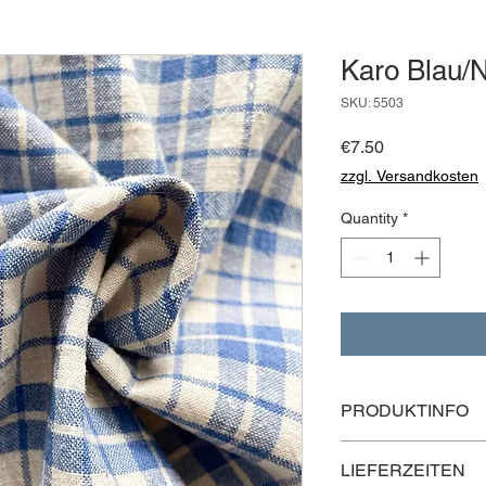
Karo Blau/N
SKU: 5503
Price
€7.50
zzgl. Versandkosten
Quantity
*
PRODUKTINFO
Länge: 50 cm
LIEFERZEITEN
Grundpreis: 13,04 € 