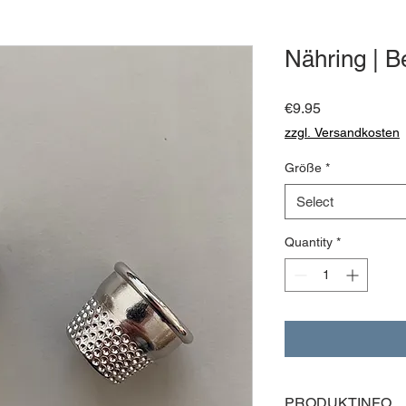
Nähring | B
Price
€9.95
zzgl. Versandkosten
Größe
*
Select
Quantity
*
PRODUKTINFO