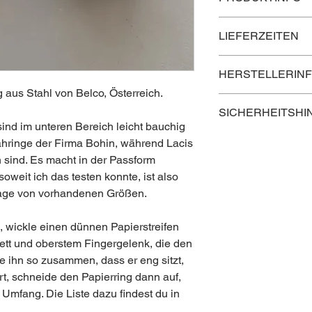
Material: Stahl, verni
LIEFERZEITEN
Maße:
⌀ 13 mm, Umfang 4
Lieferzeit innerhalb Ö
⌀ 13,5 mm, Umfang 
HERSTELLERIN
Lieferzeit nach Deuts
⌀ 14 mm, Umfang 4
Lieferzeit in die rest
 aus Stahl von Belco, Österreich.
⌀ 14,5 mm, Umfang 
Kontaktinformation 
⌀ 15 mm, Umfang 4
SICHERHEITSHI
ind im unteren Bereich leicht bauchig
⌀ 15,5 mm, Umfang 
Postanschrift
Außerhalb der Reich
⌀ 16 mm, Umfang 5
ähringe der Firma Bohin, während Lacis
Leopoldine Belousek 
⌀ 16,5 mm, Umfang 
sind. Es macht in der Passform
K.G.
⌀ 17 mm, Umfang 5
Mühlsangergasse 30
soweit ich das testen konnte, ist also
⌀ 17,5 mm, Umfang 
1110 Wien
age von vorhandenen Größen.
⌀ 18 mm, Umfang 5
⌀ 18,5 mm, Umfang 
Elektronische Adres
wickle einen dünnen Papierstreifen
⌀ 19 mm, Umfang 6
https://www.belousek
ett und oberstem Fingergelenk, die den
 ihn so zusammen, dass er eng sitzt,
rt, schneide den Papierring dann auf,
 Umfang. Die Liste dazu findest du in