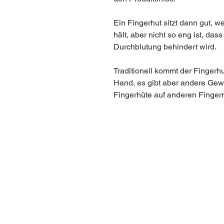
Ein Fingerhut sitzt dann gut, w
hält, aber nicht so eng ist, das
Durchblutung behindert wird.
Traditionell kommt der Fingerhu
Hand, es gibt aber andere Gew
Fingerhüte auf anderen Finger
BE IN
TOUCH
@anjarlampert