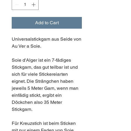
Add to Cart
Universalstickgarn aus Seide von
Au Ver a Soie.
Soie d'Alger ist ein 7-fädiges
Stickgarn, das gut teilbar ist und
sich für viele Stickereiarten
eignet. Die Strängchen haben
jeweils 5 Meter Garn, wenn man
einfädig stickt, ergibt ein
Döckchen also 35 Meter
Stickgarn.
Für Kreuzstich ist beim Sticken
mit nur einem Faden von Soie