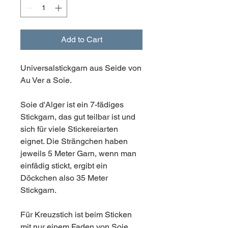
Add to Cart
Universalstickgarn aus Seide von
Au Ver a Soie.
Soie d'Alger ist ein 7-fädiges
Stickgarn, das gut teilbar ist und
sich für viele Stickereiarten
eignet. Die Strängchen haben
jeweils 5 Meter Garn, wenn man
einfädig stickt, ergibt ein
Döckchen also 35 Meter
Stickgarn.
Für Kreuzstich ist beim Sticken
mit nur einem Faden von Soie