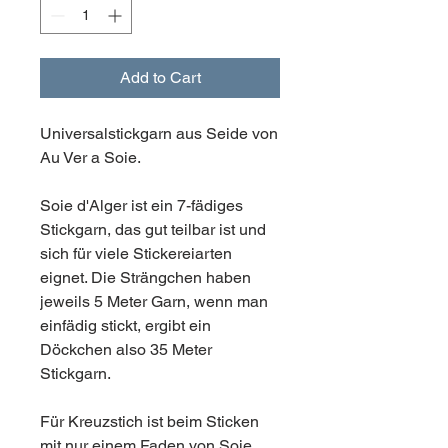
Add to Cart
Universalstickgarn aus Seide von
Au Ver a Soie.
Soie d'Alger ist ein 7-fädiges
Stickgarn, das gut teilbar ist und
sich für viele Stickereiarten
eignet. Die Strängchen haben
jeweils 5 Meter Garn, wenn man
einfädig stickt, ergibt ein
Döckchen also 35 Meter
Stickgarn.
Für Kreuzstich ist beim Sticken
mit nur einem Faden von Soie