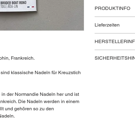
PRODUKTINFO
Inhalt: 6 Stück Nadel
Lieferzeiten
Packungen: jeweils 2
Material: vernickelter
Lieferzeit innerhalb Ö
Hergestellt in Frankr
HERSTELLERIN
Lieferzeit nach Deuts
Lieferzeit in die rest
Kontaktinformation 
hin, Frankreich.
SICHERHEITSHI
Postanschrift
Vernickelte Oberfläch
sind klassische Nadeln für Kreuzstich
geeignet!
SAS BOHIN FRANC
1 Le Bourg
Das Produkt ist auss
61 300 SAINT SULP
3 in der Normandie Nadeln her und ist
gedacht.
rankreich. Die Nadeln werden in einem
Elektronische Adres
Außerhalb der Reich
ellt und gehören so zu den
Nadeln.
https://www.bohin.c