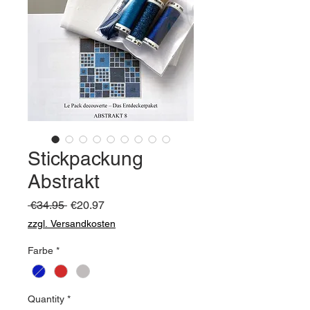
Stickpackung
Abstrakt
Regular
Sale
 €34.95 
€20.97
Price
Price
zzgl. Versandkosten
Farbe
*
Quantity
*