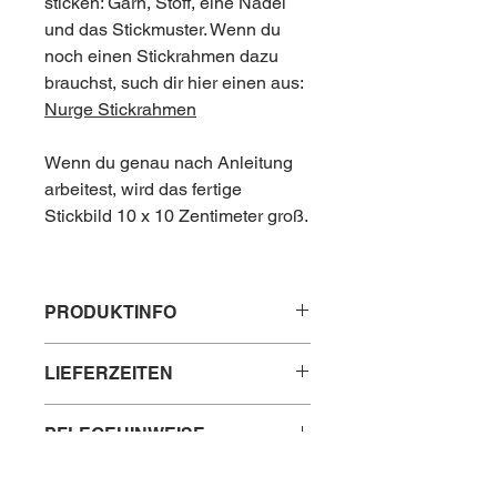
sticken: Garn, Stoff, eine Nadel
und das Stickmuster. Wenn du
noch einen Stickrahmen dazu
brauchst, such dir hier einen aus:
Nurge Stickrahmen
Wenn du genau nach Anleitung
arbeitest, wird das fertige
Stickbild 10 x 10 Zentimeter groß.
PRODUKTINFO
Inhalt:
LIEFERZEITEN
- Entdeckerpäckchen MARINE oder
ROUGE oder GRIS
Lieferzeit innerhalb Österreichs: 2 - 3
- Leinenzuschnitt, 14er Leinen weiß
PFLEGEHINWEISE
Tage
- Nadel
Lieferzeit nach Deutschland: 5 - 10
-
Stickvorlage
Stickgründe sind so ausgerüstet,
Tage
Material:
HERSTELLERINFORMATIONEN