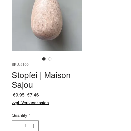
SKU: 9100
Stopfei | Maison
Sajou
Regular
Sale
 €9.95 
€7.46
Price
Price
zzgl. Versandkosten
Quantity
*