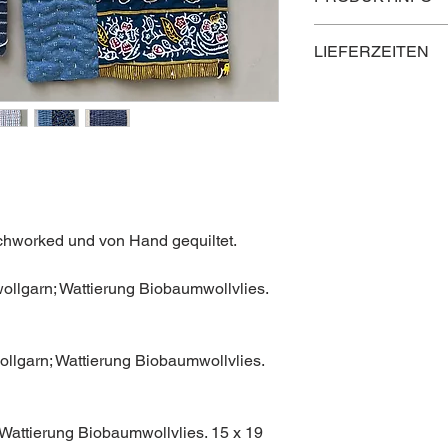
Bitte von Hand wasch
LIEFERZEITEN
Lieferzeit innerhalb Ö
Lieferzeit nach Deuts
Lieferzeit in die rest
tchworked und von Hand gequiltet.
llgarn; Wattierung Biobaumwollvlies.
lgarn; Wattierung Biobaumwollvlies.
attierung Biobaumwollvlies. 15 x 19