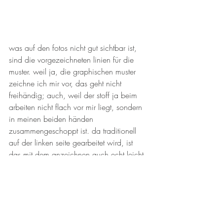
was auf den fotos nicht gut sichtbar ist, 
sind die vorgezeichneten linien für die 
muster. weil ja, die graphischen muster 
zeichne ich mir vor, das geht nicht 
freihändig; auch, weil der stoff ja beim 
arbeiten nicht flach vor mir liegt, sondern 
in meinen beiden händen 
zusammengeschoppt ist. da traditionell 
auf der linken seite gearbeitet wird, ist 
das mit dem anzeichnen auch echt leicht 
machbar und geht mit stiften & 
geodreieck. mit schablonen arbeite ich 
nie, da bräuchte ich für jedes muster eine 
schablone in genau der größe, die ich 
machen will. da bin ich flexibler, wenn 