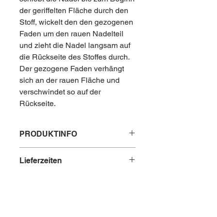
der geriffelten Fläche durch den
Stoff, wickelt den den gezogenen
Faden um den rauen Nadelteil
und zieht die Nadel langsam auf
die Rückseite des Stoffes durch.
Der gezogene Faden verhängt
sich an der rauen Fläche und
verschwindet so auf der
Rückseite.
PRODUKTINFO
Inhalt: 1 Nadel
Lieferzeiten
Maße: 7,8 cm
Material: Edelstahl, vernickelt
Lieferzeit innerhalb Österreichs: 2 - 3
HERSTELLERINFORMATIONEN
Tage
Lieferzeit nach Deutschland: 5 - 10
Kontaktinformation gem. Art. 19 EU
Tage
SICHERHEITSHINWEISE
GPSR