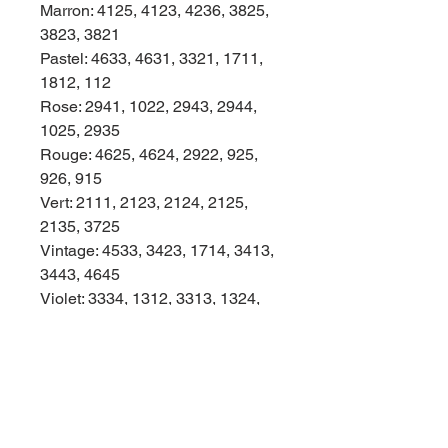
Marron: 4125, 4123, 4236, 3825,
3823, 3821
Pastel: 4633, 4631, 3321, 1711,
1812, 112
Rose: 2941, 1022, 2943, 2944,
1025, 2935
Rouge: 4625, 4624, 2922, 925,
926, 915
Vert: 2111, 2123, 2124, 2125,
2135, 3725
Vintage: 4533, 3423, 1714, 3413,
3443, 4645
Violet: 3334, 1312, 3313, 1324,
1315, 3336
Fluo: 1033, 534, 232, 114, 646,
1325
Insgesamt gibt es Soie d'Alger in
624 Farben. Ich bestelle gerne auf