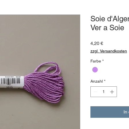
Soie d'Alger
Ver a Soie
Preis
4,20 €
zzgl. Versandkosten
Farbe
*
Anzahl
*
In