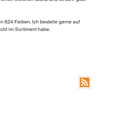
in 624 Farben. Ich bestelle gerne auf
cht im Sortiment habe.
FAQ
RSS Feed Blog
© 2026 by Anja Lampert