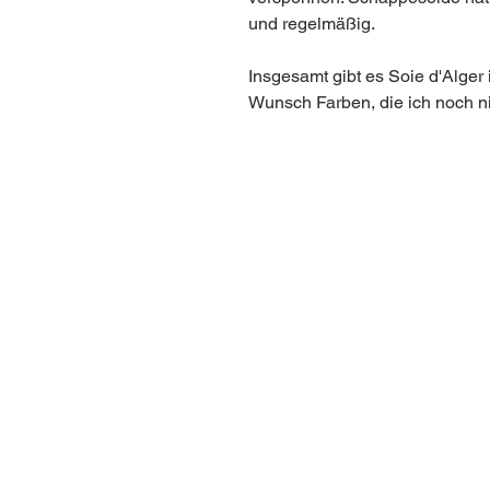
und regelmäßig.
Insgesamt gibt es Soie d'Alger 
Wunsch Farben, die ich noch ni
BE IN
TOUCH
@anjarlampert
post@anjalampert.com
1060 Wien