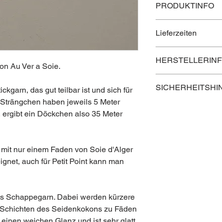
PRODUKTINFO
Länge: 5 m
Lieferzeiten
Grundpreis: 0,84 € /
Material: 100 % Seid
Lieferzeit innerhalb Ö
Hergestellt in Frankr
HERSTELLERIN
Lieferzeit nach Deuts
on Au Ver a Soie.
Lieferzeit in die rest
Kontaktinformation 
SICHERHEITSHI
ickgarn, das gut teilbar ist und sich für
Postanschrift
e Strängchen haben jeweils 5 Meter
Außerhalb der Reich
, ergibt ein Döckchen also 35 Meter
Au Ver à Soie
102 rue Réaumur
75002 - Paris
n mit nur einem Faden von Soie d'Alger
ignet, auch für Petit Point kann man
Elektronische Adres
Website: https://www
tes Schappegarn. Dabei werden kürzere
Schichten des Seidenkokons zu Fäden
einen weichen Glanz und ist sehr glatt