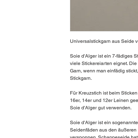
Universalstickgarn aus Seide v
Soie d'Alger ist ein 7-fädiges St
viele Stickereiarten eignet. Di
Garn, wenn man einfädig stickt
Stickgarn.
Für Kreuzstich ist beim Sticke
16er, 14er und 12er Leinen gee
Soie d'Alger gut verwenden.
Soie d'Alger ist ein sogenann
Seidenfäden aus den äußeren 
versponnen. Schappeseide hat 