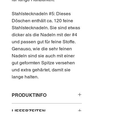
Stahlstecknadeln #5: Dieses
Döschen enthält ca. 120 feine
Stahlstecknadeln. Sie sind etwas
dicker als die Nadeln mit der #4
und passen gut für feine Stoffe.
Genauso, wie die sehr feinen
Nadeln sind sie auch mit einer
gut geformten Spitze versehen
und extra gehärtet, damit sie
lange halten.
PRODUKTINFO
Inhalt:
LIEFERZEITEN
#4: ca. 150 Stück Nadeln pro Dose
#5: ca. 120 Stück Nadeln pro Dose
Lieferzeit innerhalb Österreichs: 2 - 3
Maße:
HERSTELLERINFORMATIONEN
Tage
#4 0,50 x 30 mm