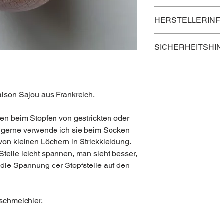
Lieferzeit innerhalb Ö
HERSTELLERIN
Lieferzeit nach Deuts
Lieferzeit in die rest
Kontaktinformation 
SICHERHEITSHI
Postanschrift
Produkt außerhalb d
aufbewahren.
Maison Sajou
16 bis, rue de la Cha
ison Sajou aus Frankreich.
78000 VERSAILLES
Frankreich
fen beim Stopfen von gestrickten oder
s gerne verwende ich sie beim Socken
Elektronische Adres
on kleinen Löchern in Strickkleidung.
Website: https://sajou
telle leicht spannen, man sieht besser,
die Spannung der Stopfstelle auf den
schmeichler.