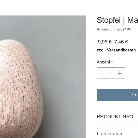
Stopfei | M
Artikelnummer: 9100
Standardpr
Sale
 9,95 € 
7,46 €
Prei
zzgl. Versandkosten
Anzahl
*
In
PRODUKTINFO
Material: Buchenholz
Lieferzeiten