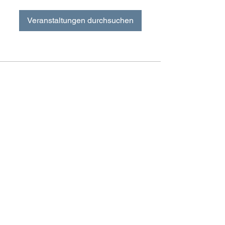
Veranstaltungen durchsuchen
BE IN
TOUCH
FAQ
AGB
Zahlung & Versand
Widerrufsbelehrung
Vertrag widerrufen
Impressum
Datenschutzerklärung