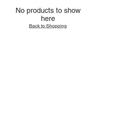
No products to show
here
Back to Shopping
BE IN
TOUCH
FAQ
AGB
Zahlung & Versand
Widerrufsbelehrung
Vertrag widerrufen
Impressum