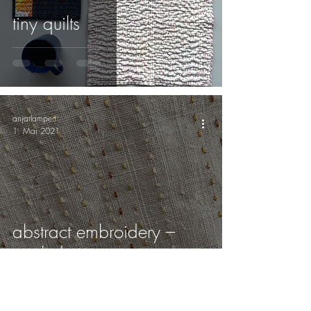
tiny quilts
anjarlampert
1. Mai 2021
abstract embroidery –
untitled