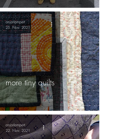
anjarlampert
25. Nov. 2021
more tiny quilts
anjarlampert
22. Nov. 2021