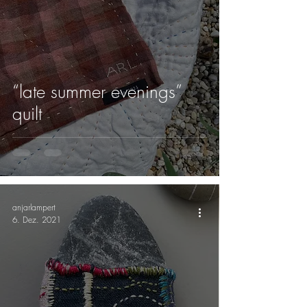
“late summer evenings”
quilt
anjarlampert
6. Dez. 2021