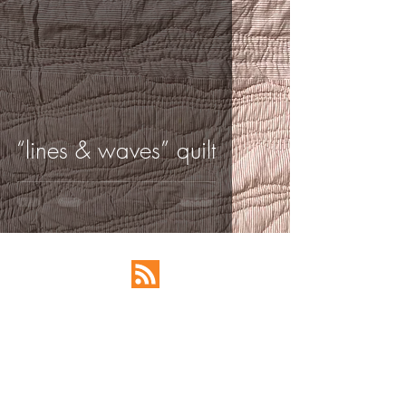
“lines & waves” quilt
BE IN
TOUCH