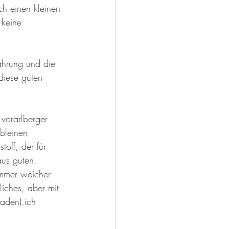
ch einen kleinen 
 keine 
fahrung und die 
diese guten 
 vorarlberger 
bleinen 
toff, der für 
aus guten, 
immer weicher 
iches, aber mit 
aden).ich 