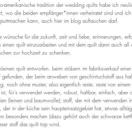
o-amerikanische tradition der wedding quilts habe ich neuli
tzt, wo die beiden empfänger*innen verheiratet sind und ich
puttmachen kann, auch hier im blog auftauchen darf.
e wünsche für die zukunft, zeit und liebe, erinnerungen, er
n einen quilt einzuarbeiten und mit dem quilt dann auch all 
chen zur hochzeit zu schenken. 
leinen quilt entworfen. beim stöbern im fabriksverkauf einer
f gefunden, der beim anweben von geschirrtuchstoff aus hal
ig, noch ohne muster, also eigentlich reste. reste von einem s
st, für's verwendet werden, robust, haltbar, einfach, aber 
ien (leinen und baumwolle); stoff, der mit dem verwenden 
der in der küche sein haupteinsatzgebiet hat, etwas alltägl
 ihn besonders machen (dazu gehört auch der schwarze kettf
ser stoff das quilt top wird. 