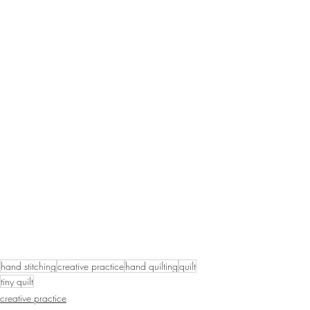
hand stitching
creative practice
hand quilting
quilt
tiny quilt
creative practice