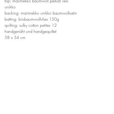
top: marimekko baumwoll perkall vesi 
unikko
backing: marimekko unikko baumwollsatin
batting: biobaumwollvlies 150g
quilting: sulky cotton petites 12
handgenäht und handgequiltet
58 x 54 cm