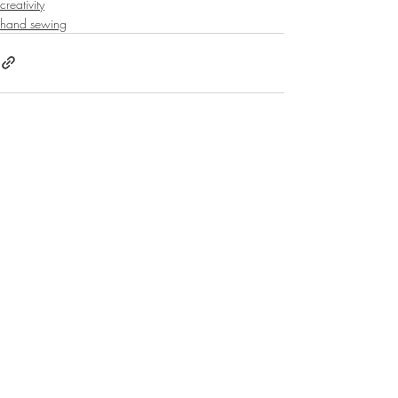
creativity
hand sewing
Kommentare
Kommentar verfassen...
BE IN
TOUCH