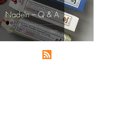
Nadeln – Q & A
BE IN
TOUCH
FAQ
AGB
Zahlung & Versand
Widerrufsbelehrung