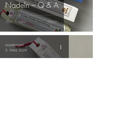
Nadeln – Q & A
anjarlampert
5. März 2024
Nadeln & Qualität