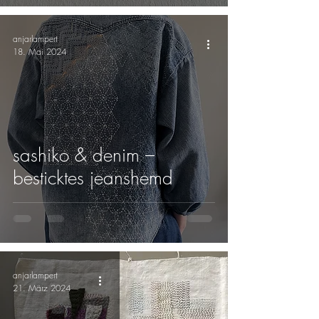
anjarlampert
18. Mai 2024
sashiko & denim –
besticktes jeanshemd
anjarlampert
21. März 2024