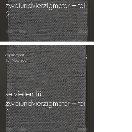
zweiundvierzigmeter – teil
2
anjarlampert
18. Nov. 2024
servietten für
zweiundvierzigmeter – teil
1