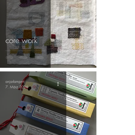
core work
anjarlampert
7. März 2024