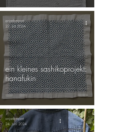
anjarlampert
22. Juli 2024
ein kleines sashikoprojekt:
hanafukin
anjarlampert
24. Juni 2024