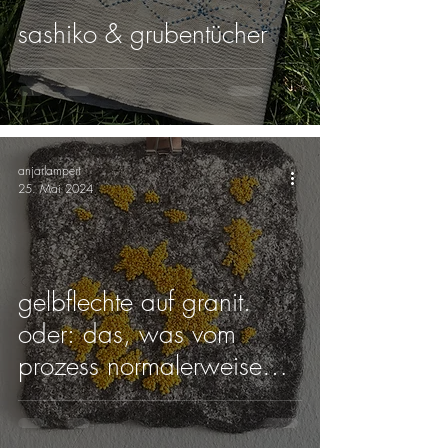
sashiko & grubentücher
anjarlampert
25. Mai 2024
gelbflechte auf granit.
oder: das, was vom
prozess normalerweise
unsichtbar bleibt